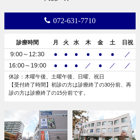
072-631-7710
診療時間
月
火
水
木
金
土
日祝
9:00～12:30
●
●
●
●
●
●
／
16:00～19:00
●
●
●
／
●
／
／
休診：木曜午後、土曜午後、日曜、祝日
【受付終了時間】初診の方は診療終了の30分前、再
診の方は診療終了の15分前です。