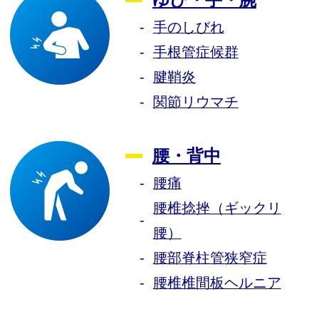
ゆび・手・腕
手のしびれ
手根管症候群
腱鞘炎
関節リウマチ
腰・背中
腰痛
腰椎捻挫（ギックリ
腰）
腰部脊柱管狭窄症
腰椎椎間板ヘルニア