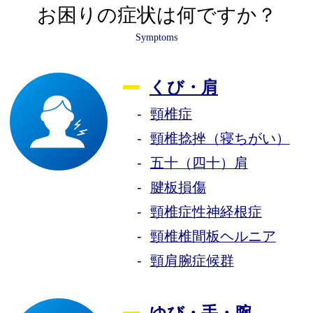
お困りの症状は何ですか？
Symptoms
くび・肩
頸椎症
頸椎捻挫（寝ちがい）
五十（四十）肩
腱板損傷
頸椎症性神経根症
頸椎椎間板ヘルニア
頸肩腕症候群