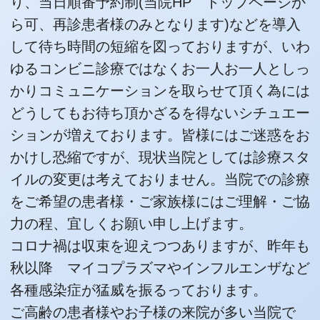
り、当日順番予約制(当院HP トップページか
ら可、再診患者様のみとなります)などを導入
して待ち時間の短縮を図っておりますが、いわ
ゆるコンビニ診療ではなくお一人お一人としっ
かりコミュニケーションを取らせて頂く為には
どうしてもお待ち頂かざるを得ないシチュエー
ションが増えております。皆様にはご迷惑をお
かけし恐縮ですが、現状当院としては診療スタ
イルの変更は考えておりません。当院での診療
をご希望の患者様・ご家族様にはご理解・ご協
力の程、宜しくお願い申し上げます。
コロナ禍は収束を迎えつつありますが、昨年も
秋以降 マイコプラズマやインフルエンザなど
各種感染症が猛威を振るっております。
ご高齢の患者様やお子様の来院が多い当院で